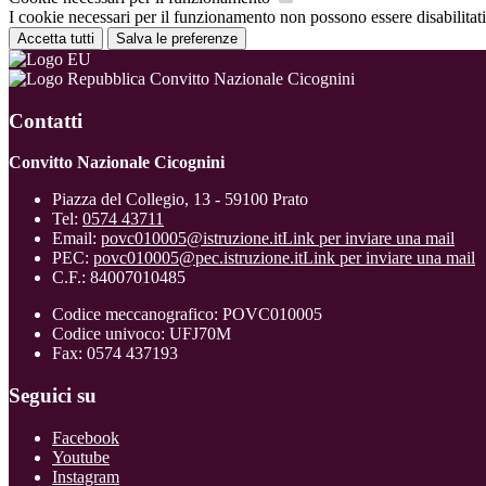
I cookie necessari per il funzionamento non possono essere disabilitati.
Accetta tutti
Salva le preferenze
Convitto Nazionale Cicognini
Contatti
Convitto Nazionale Cicognini
Piazza del Collegio, 13 - 59100 Prato
Tel:
0574 43711
Email:
povc010005@istruzione.it
Link per inviare una mail
PEC:
povc010005@pec.istruzione.it
Link per inviare una mail
C.F.: 84007010485
Codice meccanografico: POVC010005
Codice univoco: UFJ70M
Fax: 0574 437193
Seguici su
Facebook
Youtube
Instagram