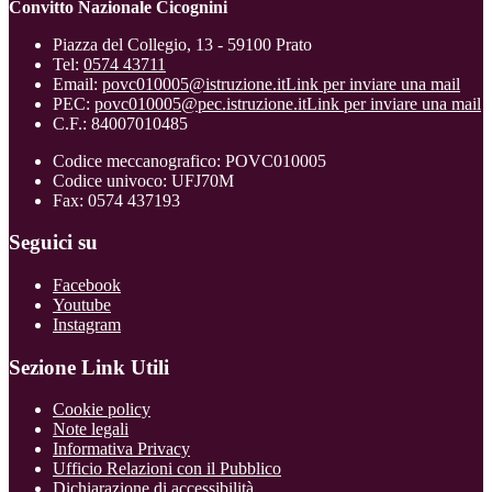
Convitto Nazionale Cicognini
Piazza del Collegio, 13 - 59100 Prato
Tel:
0574 43711
Email:
povc010005@istruzione.it
Link per inviare una mail
PEC:
povc010005@pec.istruzione.it
Link per inviare una mail
C.F.: 84007010485
Codice meccanografico: POVC010005
Codice univoco: UFJ70M
Fax: 0574 437193
Seguici su
Facebook
Youtube
Instagram
Sezione Link Utili
Cookie policy
Note legali
Informativa Privacy
Ufficio Relazioni con il Pubblico
Dichiarazione di accessibilità