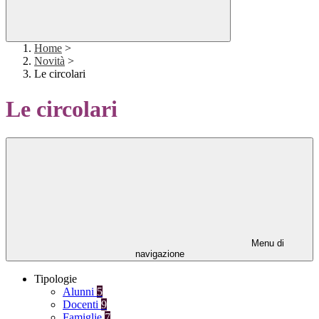
Home
>
Novità
>
Le circolari
Le circolari
Menu di
navigazione
Tipologie
Alunni
5
Docenti
9
Famiglie
7