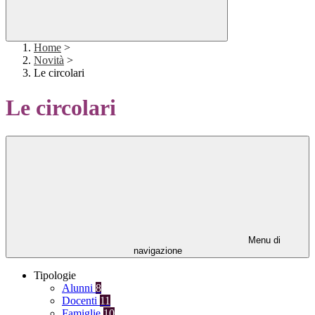
Home
>
Novità
>
Le circolari
Le circolari
Menu di
navigazione
Tipologie
Alunni
8
Docenti
11
Famiglie
10