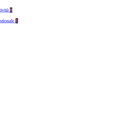
tività
8
stionale
1