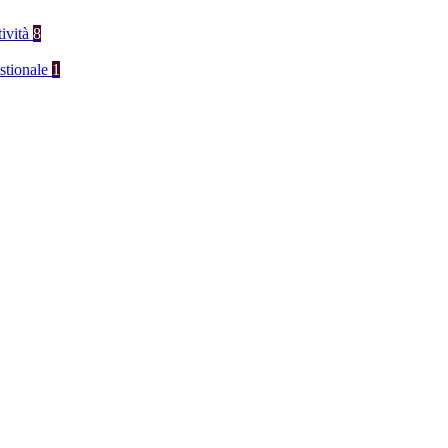
tività
8
stionale
1