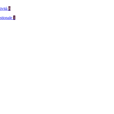
tività
8
stionale
1