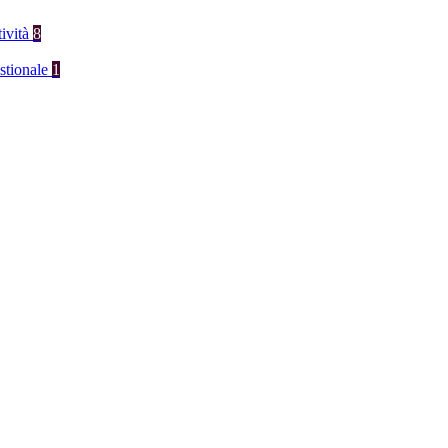
tività
8
stionale
1