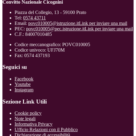
Convitto Nazionale Cicognini
Piazza del Collegio, 13 - 59100 Prato
Tel:
0574 43711
Email:
povc010005@istruzione.it
Link per inviare una mail
PEC:
povc010005@pec.istruzione.it
Link per inviare una mail
C.F.: 84007010485
Codice meccanografico: POVC010005
Codice univoco: UFJ70M
Fax: 0574 437193
Seguici su
Facebook
Youtube
Instagram
Sezione Link Utili
Cookie policy
Note legali
Informativa Privacy
Ufficio Relazioni con il Pubblico
Dichiarazione di accessibilità