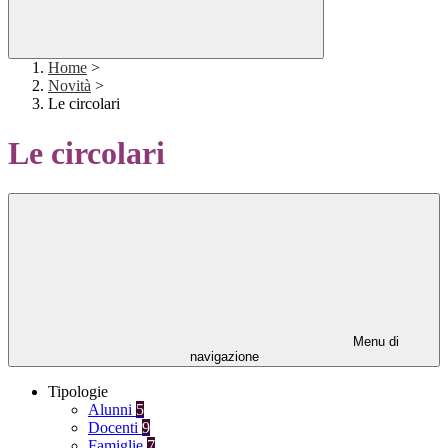
Home
>
Novità
>
Le circolari
Le circolari
Menu di
navigazione
Tipologie
Alunni
5
Docenti
9
Famiglie
7