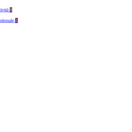
tività
8
stionale
1