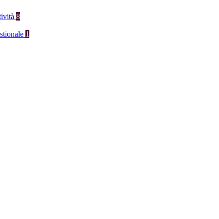
tività
8
stionale
1